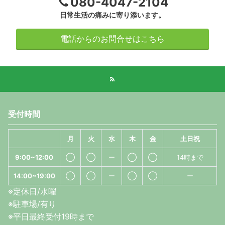
080-4047-2104
日常生活の痛みに寄り添います。
電話からのお問合せはこちら
受付時間
月
火
水
木
金
土日祝
9:00~12:00
◯
◯
ー
◯
◯
14時まで
14:00~19:00
◯
◯
ー
◯
◯
ー
※定休日/水曜
※駐車場/有り
※平日最終受付19時まで