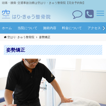
頭痛・腰痛･交通事故治療は空はり・きゅう整骨院【完全予約制】
ホーム
当院について
施術内容
料金について
アクセス
空はり･きゅう整骨院
姿勢矯正
姿勢矯正